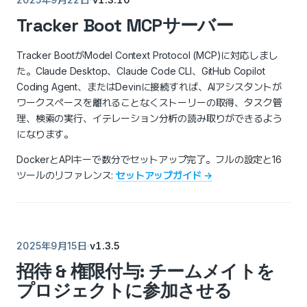
AI AGENTS
Claude Desktop
MCP
Tracker Boot MCPサーバー
Claude Code
server
CLI
Tracker Boot
Copilot · Devin
Tracker BootがModel Context Protocol (MCP)に対応しまし
た。Claude Desktop、Claude Code CLI、GitHub Copilot
Coding Agent、またはDevinに接続すれば、AIアシスタントが
ワークスペースを離れることなくストーリーの取得、タスク管
理、検索の実行、イテレーション分析の読み取りができるよう
になります。
DockerとAPIキーで数分でセットアップ完了。フルの設定と16
ツールのリファレンス:
セットアップガイド →
·
v1.3.5
2025年9月15日
招待 & 権限付与: チームメイトを
プロジェクトに参加させる